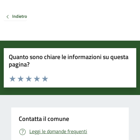
Indietro
Quanto sono chiare le informazioni su questa
pagina?
Valuta da 1 a 5 stelle la pagina
Valuta 1 stelle su 5
Valuta 2 stelle su 5
Valuta 3 stelle su 5
Valuta 4 stelle su 5
Valuta 5 stelle su 5
Contatta il comune
Leggi le domande frequenti