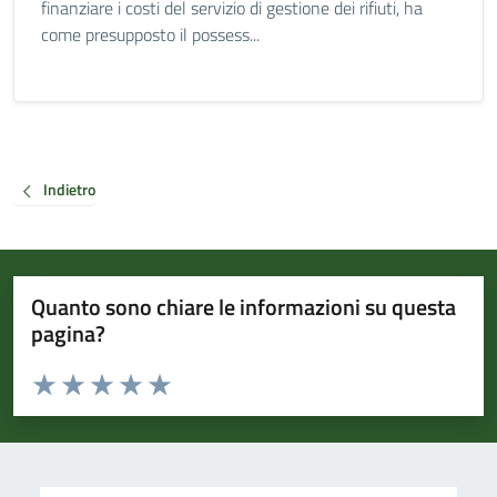
finanziare i costi del servizio di gestione dei rifiuti, ha
come presupposto il possess...
Indietro
Quanto sono chiare le informazioni su questa
pagina?
Valuta da 1 a 5 stelle la pagina
Valuta 1 stelle su 5
Valuta 2 stelle su 5
Valuta 3 stelle su 5
Valuta 4 stelle su 5
Valuta 5 stelle su 5